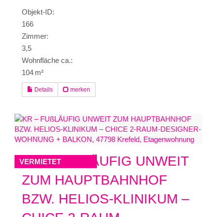
Objekt-ID:
166
Zimmer:
3,5
Wohnfläche ca.:
104 m²
Details
merken
KR – FUßLÄUFIG UNWEIT
VERMIETET
ZUM HAUPTBAHNHOF
BZW. HELIOS-KLINIKUM –