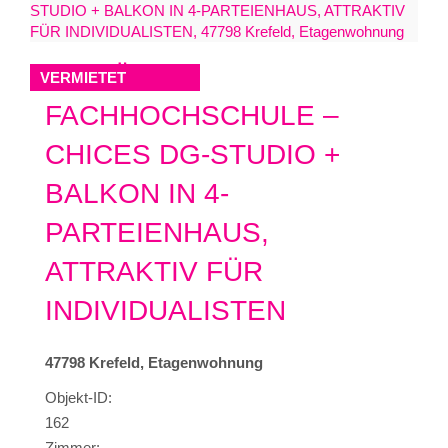
KR-NÄHE
VERMIETET
FACHHOCHSCHULE –
CHICES DG-STUDIO +
BALKON IN 4-
PARTEIENHAUS,
ATTRAKTIV FÜR
INDIVIDUALISTEN
47798 Krefeld, Etagenwohnung
Objekt-ID:
162
Zimmer: