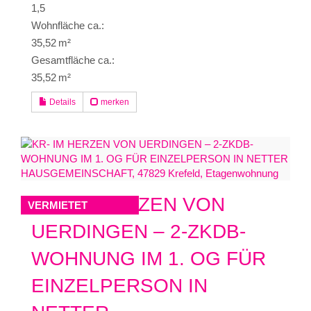
1,5
Wohnfläche ca.:
35,52 m²
Gesamtfläche ca.:
35,52 m²
Details
merken
KR- IM HERZEN VON
VERMIETET
UERDINGEN – 2-ZKDB-
WOHNUNG IM 1. OG FÜR
EINZELPERSON IN