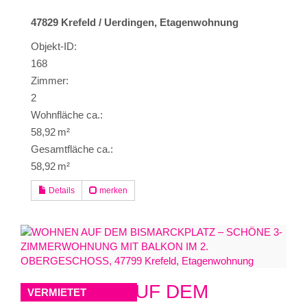
47829 Krefeld / Uerdingen, Etagenwohnung
Objekt-ID:
168
Zimmer:
2
Wohnfläche ca.:
58,92 m²
Gesamtfläche ca.:
58,92 m²
Details
merken
WOHNEN AUF DEM
VERMIETET