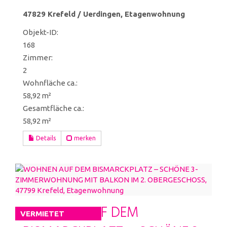
47829 Krefeld / Uerdingen, Etagenwohnung
Objekt-ID:
168
Zimmer:
2
Wohnfläche ca.:
58,92 m²
Gesamtfläche ca.:
58,92 m²
Details
merken
WOHNEN AUF DEM
VERMIETET