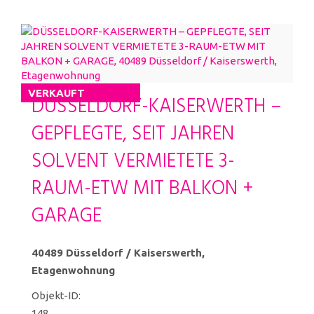
VERKAUFT
DÜSSELDORF-KAISERWERTH –
GEPFLEGTE, SEIT JAHREN
SOLVENT VERMIETETE 3-
RAUM-ETW MIT BALKON +
GARAGE
40489 Düsseldorf / Kaiserswerth,
Etagenwohnung
Objekt-ID:
148