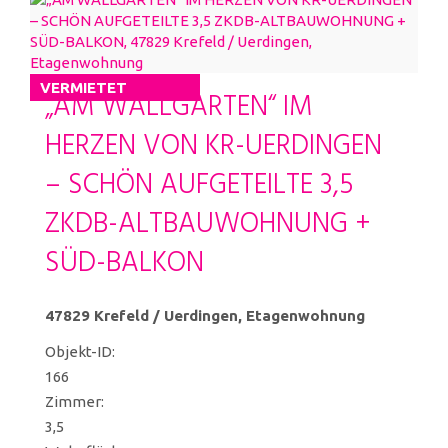
VERMIETET
„AM WALLGARTEN“ IM
HERZEN VON KR-UERDINGEN
– SCHÖN AUFGETEILTE 3,5
ZKDB-ALTBAUWOHNUNG +
SÜD-BALKON
47829 Krefeld / Uerdingen, Etagenwohnung
Objekt-ID:
166
Zimmer:
3,5