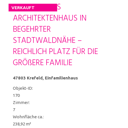
BEZUGSFREIES
VERKAUFT
ARCHITEKTENHAUS IN
BEGEHRTER
STADTWALDNÄHE –
REICHLICH PLATZ FÜR DIE
GRÖßERE FAMILIE
47803 Krefeld, Einfamilienhaus
Objekt-ID:
170
Zimmer:
7
Wohnfläche ca.:
238,92 m²