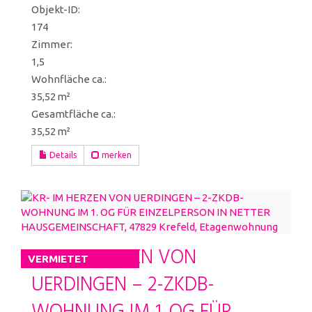
Objekt-ID:
174
Zimmer:
1,5
Wohnfläche ca.:
35,52 m²
Gesamtfläche ca.:
35,52 m²
Details
merken
KR- IM HERZEN VON
VERMIETET
UERDINGEN – 2-ZKDB-