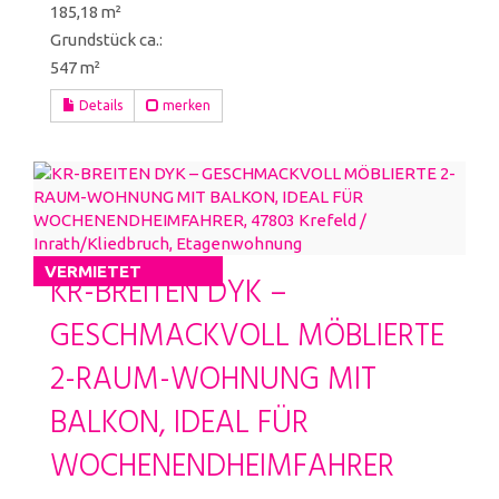
185,18 m²
Grund­stück ca.:
547 m²
Details
merken
VERMIETET
KR-BREITEN DYK –
GESCHMACKVOLL MÖBLIERTE
2-RAUM-WOHNUNG MIT
BALKON, IDEAL FÜR
WOCHENENDHEIMFAHRER