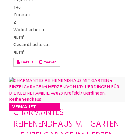
146
Zimmer:
2
Wohnfläche ca.:
40 m²
Gesamtfläche ca.:
40 m²
Details
merken
VERKAUFT
CHARMANTES
REIHENENDHAUS MIT GARTEN