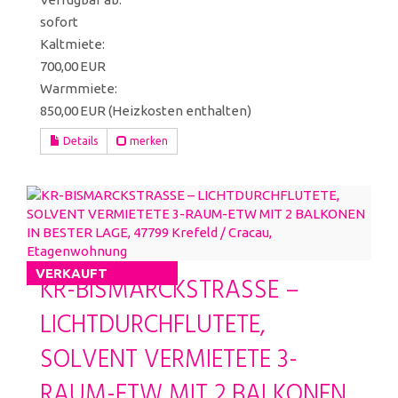
sofort
Kaltmiete:
700,00 EUR
Warmmiete:
850,00 EUR (Heizkosten enthalten)
Details
merken
VERKAUFT
KR-BISMARCKSTRASSE –
LICHTDURCHFLUTETE,
SOLVENT VERMIETETE 3-
RAUM-ETW MIT 2 BALKONEN