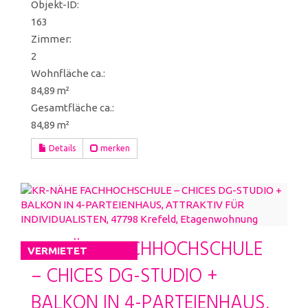
Objekt-ID:
163
Zimmer:
2
Wohnfläche ca.:
84,89 m²
Gesamtfläche ca.:
84,89 m²
Details
merken
KR-NÄHE FACHHOCHSCHULE
VERMIETET
– CHICES DG-STUDIO +
BALKON IN 4-PARTEIENHAUS,