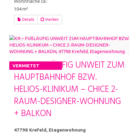
Wohnfläche ca.:
104 m²
Details
merken
KR – FUßLÄUFIG UNWEIT ZUM
VERMIETET
HAUPTBAHNHOF BZW.
HELIOS-KLINIKUM – CHICE 2-
RAUM-DESIGNER-WOHNUNG
+ BALKON
47798 Krefeld, Etagenwohnung