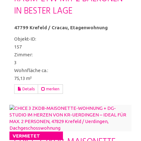
IN BESTER LAGE
47799 Krefeld / Cracau, Etagenwohnung
Objekt-ID:
157
Zimmer:
3
Wohnfläche ca.:
75,13 m²
Details
merken
VERMIETET