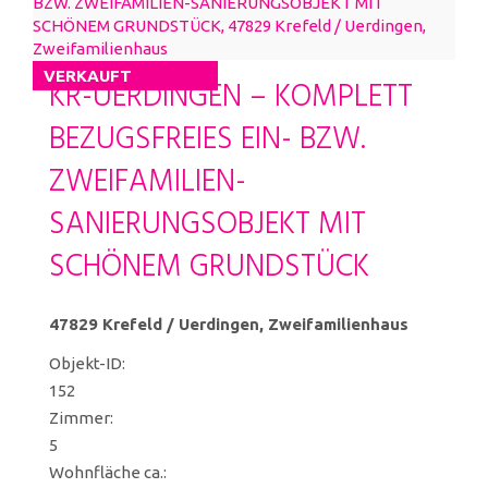
VERKAUFT
KR-UERDINGEN – KOMPLETT
BEZUGSFREIES EIN- BZW.
ZWEIFAMILIEN-
SANIERUNGSOBJEKT MIT
SCHÖNEM GRUNDSTÜCK
47829 Krefeld / Uerdingen, Zweifamilienhaus
Objekt-ID:
152
Zimmer:
5
Wohnfläche ca.: