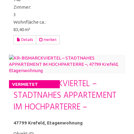
Zimmer:
3
Wohnfläche ca.:
83,40 m²
Details
merken
KR-BISMARCKVIERTEL –
VERMIETET
STADTNAHES APPARTEMENT
IM HOCHPARTERRE –
47799 Krefeld, Etagenwohnung
Objekt-ID: