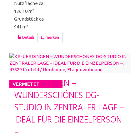
Nutzfläche ca.:
136,10 m²
Grund­stück ca.:
941 m²
Details
merken
KR-UERDINGEN –
VERMIETET
WUNDERSCHÖNES DG-
STUDIO IN ZENTRALER LAGE –
IDEAL FÜR DIE EINZELPERSON
–