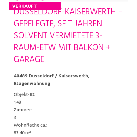
VERKAUFT
DÜSSELDORF-KAISERWERTH –
GEPFLEGTE, SEIT JAHREN
SOLVENT VERMIETETE 3-
RAUM-ETW MIT BALKON +
GARAGE
40489 Düsseldorf / Kaiserswerth,
Etagenwohnung
Objekt-ID:
148
Zimmer:
3
Wohnfläche ca.:
83,40 m²