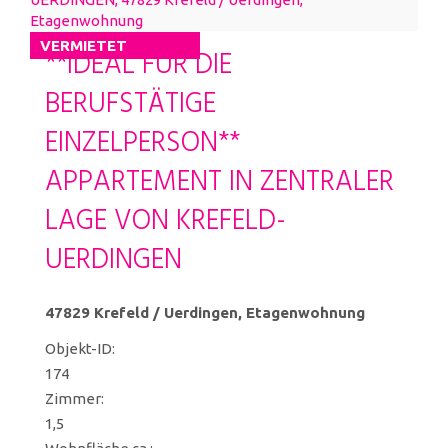
VERMIETET
**IDEAL FÜR DIE
BERUFSTÄTIGE
EINZELPERSON**
APPARTEMENT IN ZENTRALER
LAGE VON KREFELD-
UERDINGEN
47829 Krefeld / Uerdingen, Etagenwohnung
Objekt-ID:
174
Zimmer:
1,5