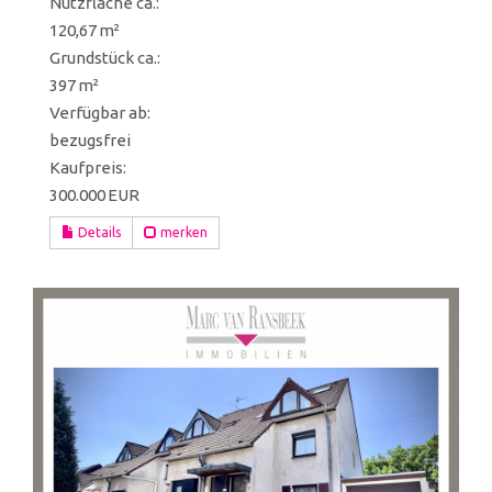
Nutzfläche ca.:
120,67 m²
Grund­stück ca.:
397 m²
Verfügbar ab:
bezugsfrei
Kaufpreis:
300.000 EUR
Details
merken