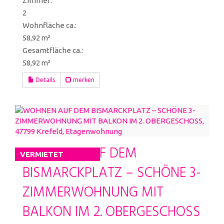
Zimmer:
2
Wohnfläche ca.:
58,92 m²
Gesamtfläche ca.:
58,92 m²
Details
merken
WOHNEN AUF DEM
VERMIETET
BISMARCKPLATZ – SCHÖNE 3-
ZIMMERWOHNUNG MIT
BALKON IM 2. OBERGESCHOSS