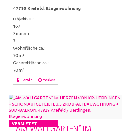
47799 Krefeld, Etagenwohnung
Objekt-ID:
167
Zimmer:
3
Wohnfläche ca.:
70 m²
Gesamtfläche ca.:
70 m²
Details
merken
VERMIETET
„AM WALLGARTEN“ IM