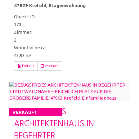
47829 Krefeld, Etagenwohnung
Objekt-ID:
173
Zimmer:
2
Wohnfläche ca.:
43,93 m²
Details
merken
BEZUGSFREIES
VERKAUFT
ARCHITEKTENHAUS IN
BEGEHRTER