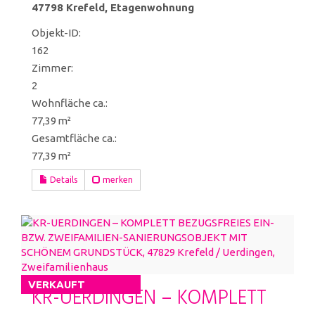
47798 Krefeld, Etagenwohnung
Objekt-ID:
162
Zimmer:
2
Wohnfläche ca.:
77,39 m²
Gesamtfläche ca.:
77,39 m²
Details
merken
VERKAUFT
KR-UERDINGEN – KOMPLETT