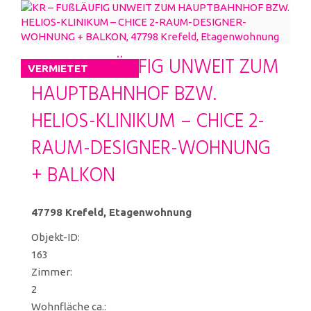
KR – FUßLÄUFIG UNWEIT ZUM
VERMIETET
HAUPTBAHNHOF BZW.
HELIOS-KLINIKUM – CHICE 2-
RAUM-DESIGNER-WOHNUNG
+ BALKON
47798 Krefeld, Etagenwohnung
Objekt-ID:
163
Zimmer:
2
Wohnfläche ca.: