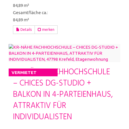
84,89 m²
Gesamtfläche ca.:
84,89 m²
Details
merken
KR-NÄHE FACHHOCHSCHULE
VERMIETET
– CHICES DG-STUDIO +
BALKON IN 4-PARTEIENHAUS,
ATTRAKTIV FÜR
INDIVIDUALISTEN