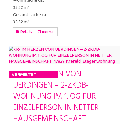
Wohnfläche ca.:
35,52 m²
Gesamtfläche ca.:
35,52 m²
Details
merken
KR- IM HERZEN VON
VERMIETET
UERDINGEN – 2-ZKDB-
WOHNUNG IM 1. OG FÜR
EINZELPERSON IN NETTER
HAUSGEMEINSCHAFT