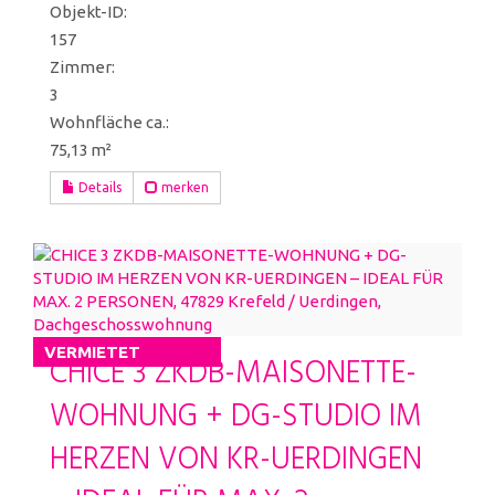
Objekt-ID:
157
Zimmer:
3
Wohnfläche ca.:
75,13 m²
Details
merken
VERMIETET
CHICE 3 ZKDB-MAISONETTE-
WOHNUNG + DG-STUDIO IM
HERZEN VON KR-UERDINGEN