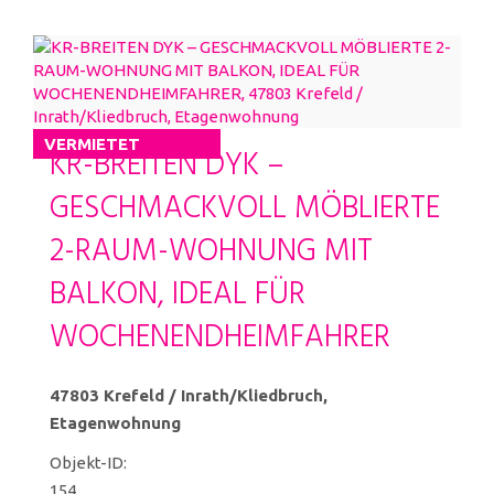
VERMIETET
KR-BREITEN DYK –
GESCHMACKVOLL MÖBLIERTE
2-RAUM-WOHNUNG MIT
BALKON, IDEAL FÜR
WOCHENENDHEIMFAHRER
47803 Krefeld / Inrath/Kliedbruch,
Etagenwohnung
Objekt-ID:
154