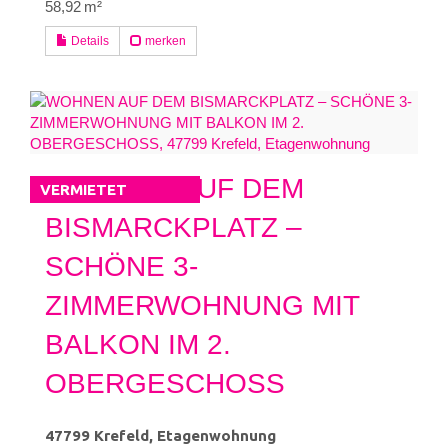
58,92 m²
Details
merken
WOHNEN AUF DEM
VERMIETET
BISMARCKPLATZ –
SCHÖNE 3-
ZIMMERWOHNUNG MIT
BALKON IM 2.
OBERGESCHOSS
47799 Krefeld, Etagenwohnung