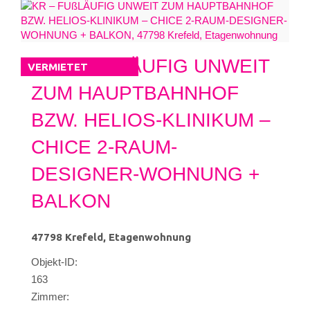
KR – FUßLÄUFIG UNWEIT
VERMIETET
ZUM HAUPTBAHNHOF
BZW. HELIOS-KLINIKUM –
CHICE 2-RAUM-
DESIGNER-WOHNUNG +
BALKON
47798 Krefeld, Etagenwohnung
Objekt-ID:
163
Zimmer: