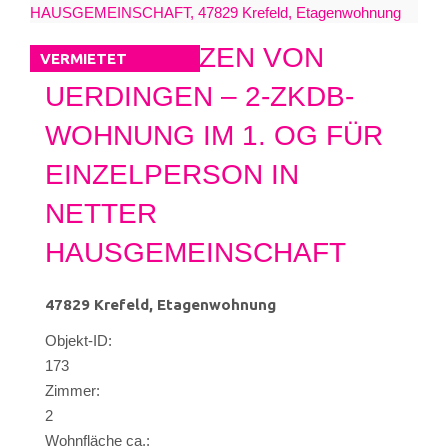
KR- IM HERZEN VON
VERMIETET
UERDINGEN – 2-ZKDB-
WOHNUNG IM 1. OG FÜR
EINZELPERSON IN
NETTER
HAUSGEMEINSCHAFT
47829 Krefeld, Etagenwohnung
Objekt-ID:
173
Zimmer:
2
Wohnfläche ca.: