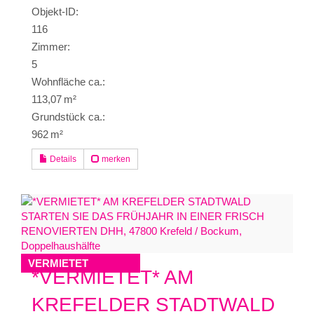
Objekt-ID:
116
Zimmer:
5
Wohnfläche ca.:
113,07 m²
Grund­stück ca.:
962 m²
Details
merken
VERMIETET
*VERMIETET* AM
KREFELDER STADTWALD