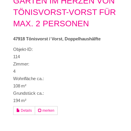
GARTEN IM HERZEN VON
TÖNISVORST-VORST FÜR
MAX. 2 PERSONEN
47918 Tönisvorst / Vorst, Doppelhaushälfte
Objekt-ID:
114
Zimmer:
4
Wohnfläche ca.:
108 m²
Grund­stück ca.:
194 m²
Details
merken